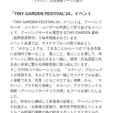
「ステハジ」共育体験ブースの様子
「TINY GARDEN FESTIVAL’24」イベント
「TINY GARDEN FESTIVAL’24」イベントは、アーバンリ
サーチ・メーカー・ユーザーが共創して作りあげるイベン
トで、アーバンリサーチが運営するTINY GARDEN 蓼科
（長野県茅野市）で毎年開催されています。
イベント会場では、サステナブルへの取り組みとし
て、“小さなことでも、できることから一つずつ”を合言葉
に会場内で食べること、選ぶこと、遊ぶことを通して、本
イベントに関わるみなさまと一緒に、環境・社会課題と向
き合い未来に繋がる体験啓発に取り組んでいます。
そこでOSGコーポレーションは、「ステハジ」プロジェク
トが啓発する、大人と子どもが一緒にサステナブルを楽し
く体験できる「共育（ともにそだてる）体験」から、「ス
テハジ」プラ干狩り体験と「ステハジ」アクアポニックス
体験（アーバンリサーチコラボ用）をブース出展いたしま
した。
また、昨年から継続して来場者の皆様と、アーバンリサー
チ社員さん・出展者の皆様の、熱中症予防対策とペットボ
トルごみ削減の体験の為の給水スポットとマイボトルの