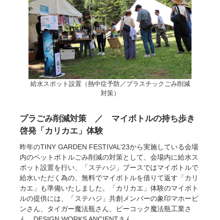
給水スポット設置（熱中症予防／プラスチックごみ削減
対策）
プラごみ削減対策 ／ マイボトルの持ち歩き
啓発「カリカエ」体験
昨年のTINY GARDEN FESTIVAL’23から実施している会場
内のペットボトルごみ削減の対策として、会場内に給水ス
ポット設置を行い、「ステハジ」ブースではマイボトルで
給水いただく為の、無料でマイボトルを借りて返す「カリ
カエ」も準備いたしました。「カリカエ」体験のマイボト
ルの提供には、「ステハジ」共創メンバーの象印マホービ
ンさん、タイガー魔法瓶さん、ピーコック魔法瓶工業さ
ん、DESIGN WORKS ANCIENTさん